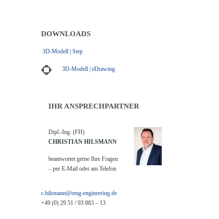
DOWNLOADS
3D-Modell | Step
3D-Modell | eDrawing
IHR ANSPRECHPARTNER
Dipl.-Ing. (FH)
CHRISTIAN HILSMANN
beantwortet gerne Ihre Fragen
– per E-Mail oder am Telefon
c.hilsmann@emg-engineering.de
+49 (0) 29 51 / 93 883 – 13