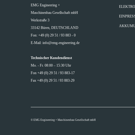
EMG Engineering +
ELEKTRO
Maschinenbau Gesellschaft mbH
EINPRES
Werkstraße 3
AKKUMU
33142 Büren, DEUTSCHLAND
Fon: +49 (0) 29 51 / 93 883 - 0
E-Mail:
info@emg-engineering.de
Technischer Kundendienst
Mo. - Fr. 08:00 – 15:30 Uhr
Fon +49 (0) 29 51 / 93 883-17
Fax +49 (0) 29 51 / 93 883-29
© EMG Engineering + Maschinenbau Gesellschaft mbH