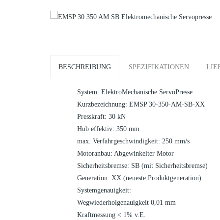
EMSP 30 350 AM
EMSP 500 250 AM
EMSP 30 350 AM SB
EMSP 500 250 AM SB
EMSP 30 350 FM
BESCHREIBUNG
SPEZIFIKATIONEN
LIE
System: ElektroMechanische ServoPresse
Kurzbezeichnung: EMSP 30-350-AM-SB-XX
Presskraft: 30 kN
Hub effektiv: 350 mm
max. Verfahrgeschwindigkeit: 250 mm/s
Motoranbau: Abgewinkelter Motor
Sicherheitsbremse: SB (mit Sicherheitsbremse)
Generation: XX (neueste Produktgeneration)
Systemgenauigkeit:
Wegwiederholgenauigkeit 0,01 mm
Kraftmessung < 1% v.E.