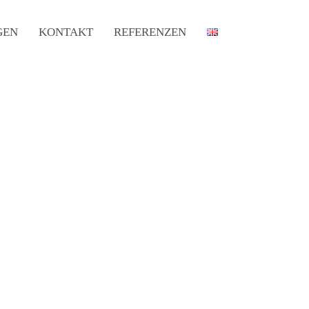
GEN
KONTAKT
REFERENZEN
TROCKENFÜLLANLAGE IB
TROCKENFÜLLANLAGE LIB
FUSSLEISTENMONTAGE
CSM-GITTER-FERTIGUNGSZENTRUM