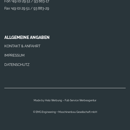
Fon +49 (0) 29 51 / 93 883-17
Fax +49 (0) 29 51 / 93 883-29
ALLGEMEINE ANGABEN
KONTAKT & ANFAHRT
IMPRESSUM
DATENSCHUTZ
Made by
Hela Werbung – Full-Service Werbeagentur
© EMG Engineering + Maschinenbau Gesellschaft mbH